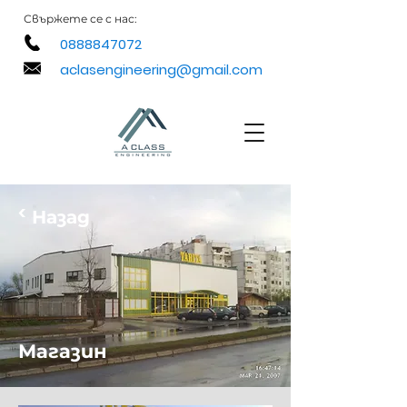
Свържете
се с нас:
0888847072
aclasengineering@gmail.com
<
Назад
Магазин