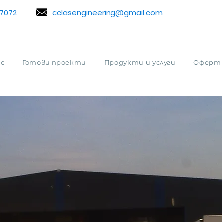
7072
aclasengineering@gmail.com
ас
Готови проекти
Продукти и услуги
Оферт