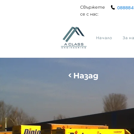
Свържете
088884
се с нас:
Начало
За н
<
Назад