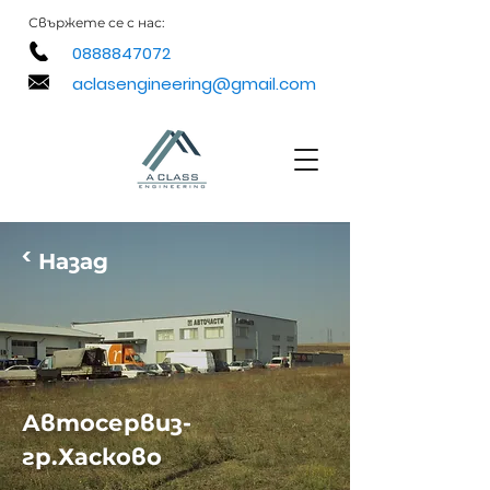
Свържете
се с нас:
0888847072
aclasengineering@gmail.com
<
Назад
Автосервиз-
гр.Хасково